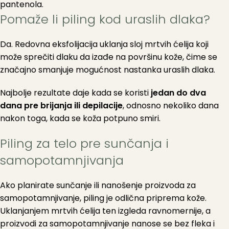
pantenola.
Pomaže li piling kod uraslih dlaka?
Da. Redovna eksfolijacija uklanja sloj mrtvih ćelija koji
može sprečiti dlaku da izađe na površinu kože, čime se
značajno smanjuje mogućnost nastanka uraslih dlaka.
Najbolje rezultate daje kada se koristi
jedan do dva
dana pre brijanja ili depilacije
, odnosno nekoliko dana
nakon toga, kada se koža potpuno smiri.
Piling za telo pre sunčanja i
samopotamnjivanja
Ako planirate sunčanje ili nanošenje proizvoda za
samopotamnjivanje, piling je odlična priprema kože.
Uklanjanjem mrtvih ćelija ten izgleda ravnomernije, a
proizvodi za samopotamnjivanje nanose se bez fleka i