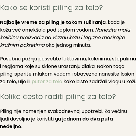
Kako se koristi piling za telo?
Najbolje vreme za piling je tokom tuširanja
, kada je
koža već omekšala pod toplom vodom.
Nanesite malu
količinu proizvoda na vlažnu kožu i lagano masirajte
kružnim pokretima
oko jednog minuta.
Posebnu pažnju posvetite laktovima, kolenima, stopalima
i regijama koje su sklone urastanju dlaka. Nakon toga
piling isperite mlakom vodom i obavezno nanesite losion
za telo, ulje ili
puter za telo
kako biste zadržali vlagu u koži.
Koliko često raditi piling za telo?
Piling nije namenjen svakodnevnoj upotrebi. Za većinu
ljudi dovoljno je koristiti ga
jednom do dva puta
nedeljno
.