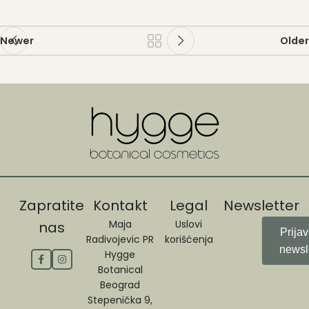
Newer
Older
Zapratite
Kontakt
Legal
Newsletter
Maja
Uslovi
nas
Prija
Radivojevic PR
korišćenja
newsl
Hygge
Botanical
Beograd
Stepenička 9,