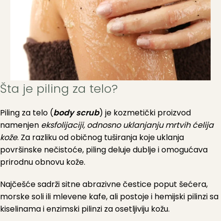
Šta je piling za telo?
Piling za telo (
body scrub
) je kozmetički proizvod
namenjen
eksfolijaciji, odnosno uklanjanju mrtvih ćelija
kože
. Za razliku od običnog tuširanja koje uklanja
površinske nečistoće, piling deluje dublje i omogućava
prirodnu obnovu kože.
Najčešće sadrži sitne abrazivne čestice poput šećera,
morske soli ili mlevene kafe, ali postoje i hemijski pilinzi sa
kiselinama i enzimski pilinzi za osetljiviju kožu.