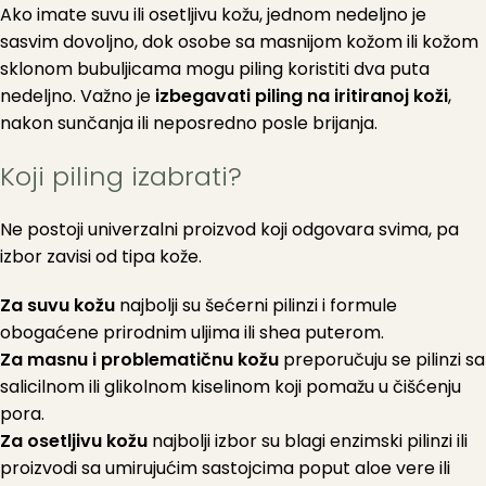
Ako imate suvu ili osetljivu kožu, jednom nedeljno je
sasvim dovoljno, dok osobe sa masnijom kožom ili kožom
sklonom bubuljicama mogu piling koristiti dva puta
nedeljno. Važno je
izbegavati piling na iritiranoj koži
,
nakon sunčanja ili neposredno posle brijanja.
Koji piling izabrati?
Ne postoji univerzalni proizvod koji odgovara svima, pa
izbor zavisi od tipa kože.
Za suvu kožu
najbolji su šećerni pilinzi i formule
obogaćene prirodnim uljima ili shea puterom.
Za masnu i problematičnu kožu
preporučuju se pilinzi sa
salicilnom ili glikolnom kiselinom koji pomažu u čišćenju
pora.
Za osetljivu kožu
najbolji izbor su blagi enzimski pilinzi ili
proizvodi sa umirujućim sastojcima poput aloe vere ili