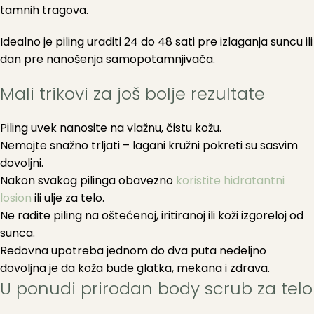
tamnih tragova.
Idealno je piling uraditi 24 do 48 sati pre izlaganja suncu ili
dan pre nanošenja samopotamnjivača.
Mali trikovi za još bolje rezultate
Piling uvek nanosite na vlažnu, čistu kožu.
Nemojte snažno trljati – lagani kružni pokreti su sasvim
dovoljni.
Nakon svakog pilinga obavezno
koristite hidratantni
losion
ili ulje za telo.
Ne radite piling na oštećenoj, iritiranoj ili koži izgoreloj od
sunca.
Redovna upotreba jednom do dva puta nedeljno
dovoljna je da koža bude glatka, mekana i zdrava.
U ponudi prirodan body scrub za telo