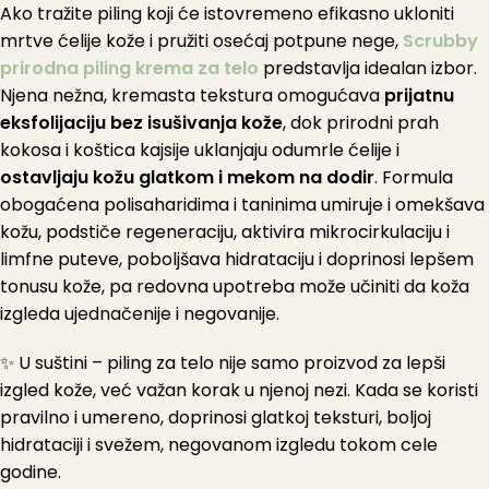
Ako tražite piling koji će istovremeno efikasno ukloniti
mrtve ćelije kože i pružiti osećaj potpune nege,
Scrubby
prirodna piling krema za telo
predstavlja idealan izbor.
Njena nežna, kremasta tekstura omogućava
prijatnu
eksfolijaciju bez isušivanja kože
, dok prirodni prah
kokosa i koštica kajsije uklanjaju odumrle ćelije i
ostavljaju kožu glatkom i mekom na dodir
. Formula
obogaćena polisaharidima i taninima umiruje i omekšava
kožu, podstiče regeneraciju, aktivira mikrocirkulaciju i
limfne puteve, poboljšava hidrataciju i doprinosi lepšem
tonusu kože, pa redovna upotreba može učiniti da koža
izgleda ujednačenije i negovanije.
✨ U suštini – piling za telo nije samo proizvod za lepši
izgled kože, već važan korak u njenoj nezi. Kada se koristi
pravilno i umereno, doprinosi glatkoj teksturi, boljoj
hidrataciji i svežem, negovanom izgledu tokom cele
godine.