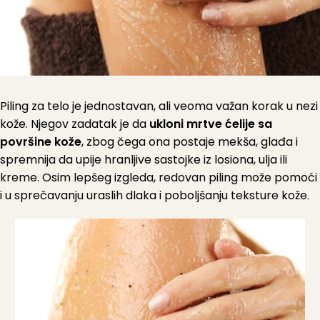
Piling za telo je jednostavan, ali veoma važan korak u nezi
kože. Njegov zadatak je da
ukloni mrtve ćelije sa
površine kože
, zbog čega ona postaje mekša, glađa i
spremnija da upije hranljive sastojke iz losiona, ulja ili
kreme. Osim lepšeg izgleda, redovan piling može pomoći
i u sprečavanju uraslih dlaka i poboljšanju teksture kože.