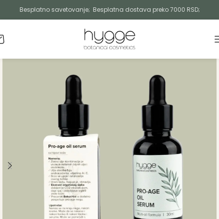
Besplatno savetovanje; Besplatna dostava preko 7000 RSD;