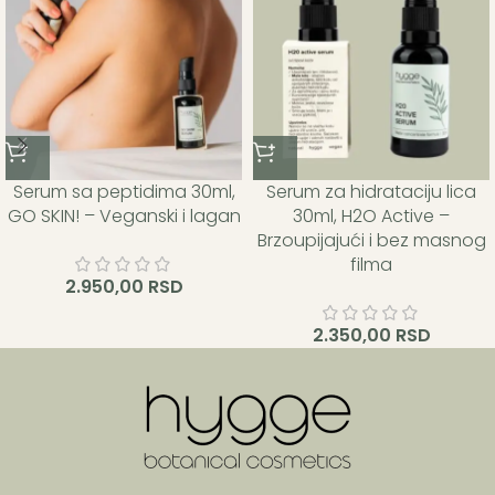
Serum sa peptidima 30ml,
Serum za hidrataciju lica
GO SKIN! – Veganski i lagan
30ml, H2O Active –
Brzoupijajući i bez masnog
filma
2.950,00
RSD
2.350,00
RSD