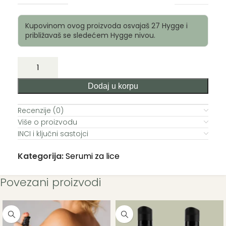
Kupovinom ovog proizvoda osvajaš 27 Hygge i
približavaš se sledećem Hygge nivou.
Dodaj u korpu
Recenzije (0)
Više o proizvodu
INCI i ključni sastojci
Kategorija:
Serumi za lice
Povezani proizvodi