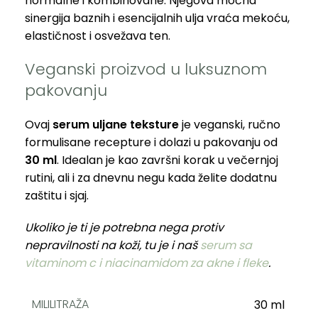
normalne i kombinovane. Njegova moćna
sinergija baznih i esencijalnih ulja vraća mekoću,
elastičnost i osvežava ten.
Veganski proizvod u luksuznom
pakovanju
Ovaj
serum uljane teksture
je
veganski
, ručno
formulisane recepture i dolazi u pakovanju od
30 ml
. Idealan je kao završni korak u večernjoj
rutini, ali i za dnevnu negu kada želite dodatnu
zaštitu i sjaj.
Ukoliko je ti je potrebna nega protiv
nepravilnosti na koži, tu je i naš
serum sa
vitaminom c i niacinamidom za akne i fleke
.
MILILITRAŽA
30 ml