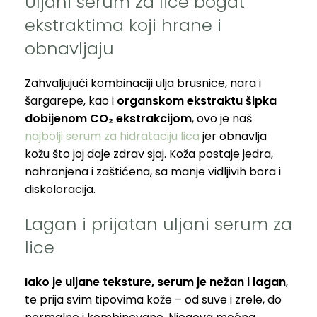
Uljani serum za lice bogat
ekstraktima koji hrane i
obnavljaju
Zahvaljujući kombinaciji ulja brusnice, nara i
šargarepe, kao i
organskom ekstraktu šipka
dobijenom CO₂ ekstrakcijom
, ovo je naš
najbolji serum za hidrataciju lica
jer o
bnavlja
kožu što joj daje zdrav sjaj. Koža postaje jedra,
nahranjena i zaštićena, sa manje vidljivih bora i
diskoloracija.
Lagan i prijatan uljani serum za
lice
Iako je
uljane teksture, serum je nežan i lagan
,
te prija svim tipovima kože – od suve i zrele, do