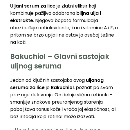
Uljani serum za lice
je zlatni eliksir koji
kombinuje pažljivo odabrana
biljna ulja i
ekstrakte
. Njegova bogata formulacija
obezbeđuje antioksidante, kao i vitamine A i E, a
pritom se brzo upija i ne ostavlja osećaj težine
na koži.
Bakuchiol –
Glavni sastojak
uljnog seruma
Jedan od ključnih sastojaka ovog
uljanog
seruma
za lice
je
Bakuchiol
, poznat po svom
pro-age delovanju. On deluje slično retinolu –
smanjuje znakove preuranjenog starenja,
poboljšava tonus kože i vraća joj elastičnost, ali
bez iritacija koje retinol može izazvati.