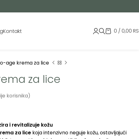
0
/
0,00
R
og
Kontakt
o-age krema za lice
rema za lice
je korisnika)
ira i revitalizuje kožu
rema za lice
koja intenzivno neguje kožu, ostavljajući