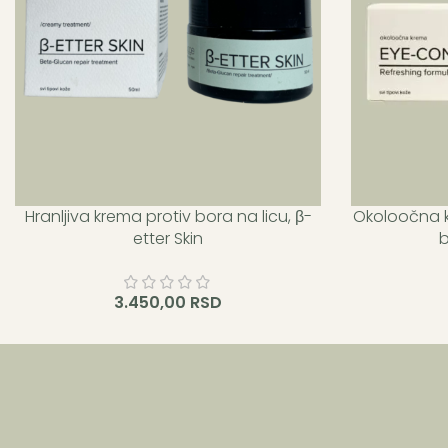
Hranljiva krema protiv bora na licu, β-
Okoloočna kr
Kupovinom ovog proizvoda osvajaš 34
Kupovinom 
etter Skin
b
Hygge i približavaš se sledećem Hygge
Hygge i pr
nivou.
3.450,00
RSD
Dodaj u korpu