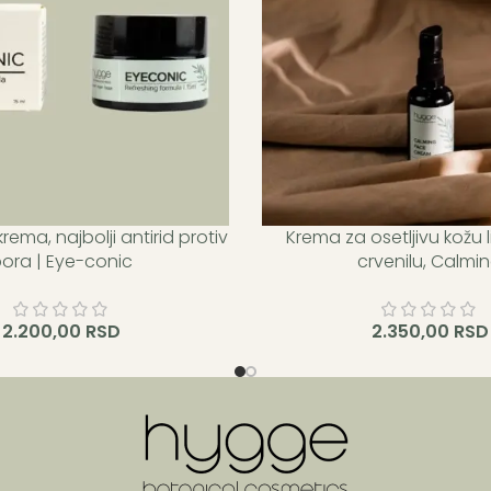
ema, najbolji antirid protiv
Krema za osetljivu kožu 
ovog proizvoda osvajaš 22
Kupovinom ovog proizvoda
ora | Eye-conic
crvenilu, Calmi
ibližavaš se sledećem Hygge
Hygge i približavaš se sle
nivou.
nivou.
2.200,00
RSD
2.350,00
RSD
Dodaj u korpu
Dodaj u korpu