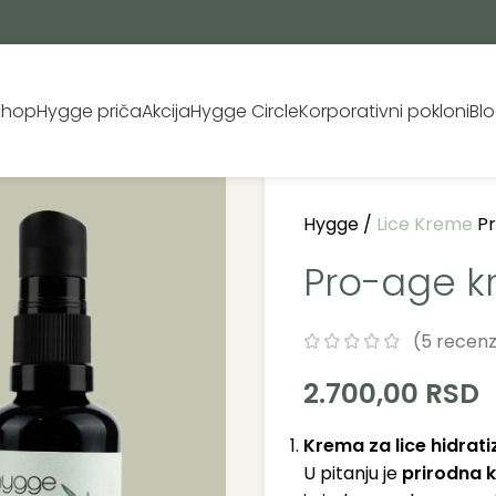
Shop
Hygge priča
Akcija
Hygge Circle
Korporativni pokloni
Bl
Hygge /
Lice
Kreme
Pr
Pro-age k
(
5
recenzi
2.700,00
RSD
Krema za lice hidratiz
U pitanju je
prirodna k