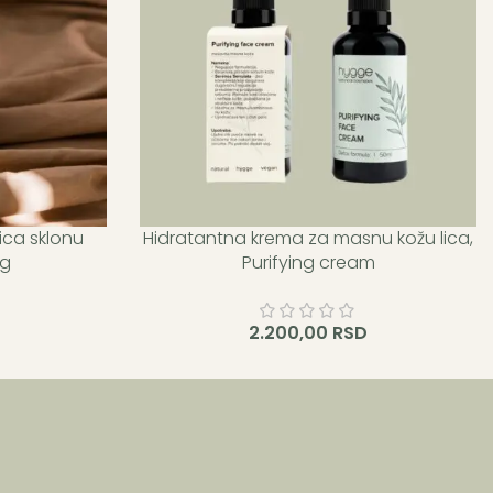
lica sklonu
Hidratantna krema za masnu kožu lica,
 osvajaš 23
Kupovinom ovog proizvoda osvajaš 22
ng
Purifying cream
dećem Hygge
Hygge i približavaš se sledećem Hygge
nivou.
2.200,00
RSD
Dodaj u korpu