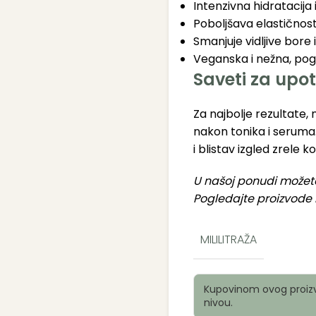
Intenzivna hidratacija
Poboljšava elastičnost
Smanjuje vidljive bore
Veganska i nežna, pog
Saveti za upo
Za najbolje rezultate, 
nakon tonika i seruma
i blistav izgled zrele ko
U našoj ponudi možet
Pogledajte proizvode i
MILILITRAŽA
Kupovinom ovog proizv
nivou.