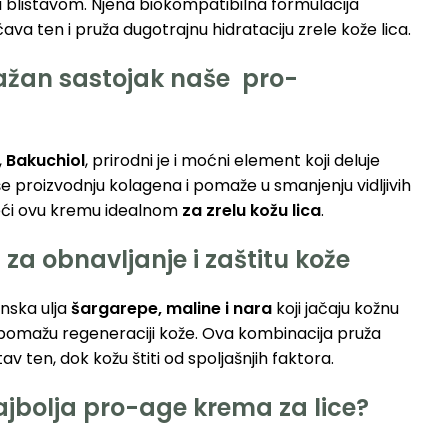
 blistavom. Njena biokompatibilna formulacija
ava ten i pruža dugotrajnu hidrataciju zrele kože lica.
ažan sastojak naše pro-
,
Bakuchiol
, prirodni je i moćni element koji deluje
iše proizvodnju kolagena i pomaže u smanjenju vidljivih
eći ovu kremu idealnom
za zrelu kožu lica
.
za obnavljanje i zaštitu kože
nska ulja
šargarepe, maline i nara
koji jačaju kožnu
 i pomažu regeneraciji kože. Ova kombinacija pruža
tav ten, dok kožu štiti od spoljašnjih faktora.
ajbolja pro-age krema za lice?