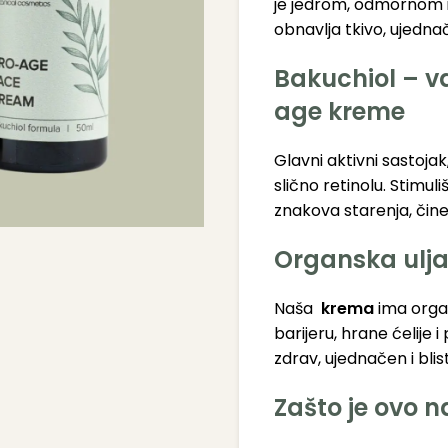
je jedrom, odmornom i
obnavlja tkivo, ujednač
Bakuchiol – v
age kreme
Glavni aktivni sastojak
slično retinolu. Stimul
znakova starenja, čin
Organska ulja 
Naša
krema
ima orga
barijeru, hrane ćelije
zdrav, ujednačen i blis
Zašto je ovo n