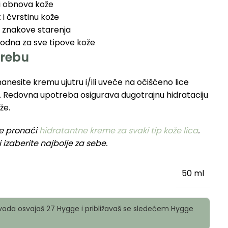
 i obnova kože
 i čvrstinu kože
 i znakove starenja
odna za sve tipove kože
trebu
nanesite kremu ujutru i/ili uveče na očišćeno lice
. Redovna upotreba osigurava dugotrajnu hidrataciju
že.
e pronaći
hidratantne kreme za svaki tip kože lica
.
 izaberite najbolje za sebe.
50 ml
oda osvajaš 27 Hygge i približavaš se sledećem Hygge